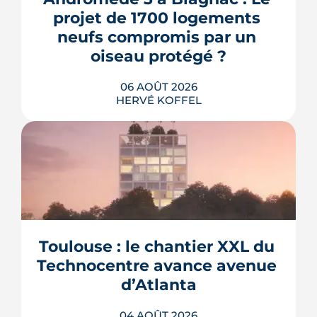
projet de 1700 logements 
neufs compromis par un 
oiseau protégé ?
06 AOÛT 2026
HERVÉ KOFFEL
La troisième et dernière phase de
l'écoquartier Andromède doit livrer
près de 1 700 logements à partir de
2028. La présence d'un passereau
Toulouse : le chantier XXL du 
protégé, la cisticole des joncs, contraint
fortement le plan d'aménagement et
Technocentre avance avenue 
repousse un calendrier déjà tendu.
d’Atlanta
LIRE L'ARTICLE
04 AOÛT 2026