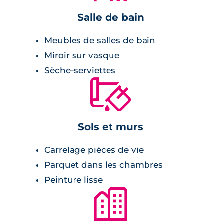
Prestations du bien neuf
Salle de bain
Meubles de salles de bain
Pièce à vivre :
Miroir sur vasque
Sèche-serviettes
peinture lisse blanche,
🔨
cuisine équipée,
terrasse ou balcons en guise d'extérieur,
double vitrage,
Sols et murs
menuiseries en PVC,
rangement équipé.
Carrelage pièces de vie
Parquet dans les chambres
Salle de bains :
Peinture lisse
🏙
meuble vasque avec miroir et appliques