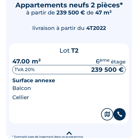
Appartements neufs 2 pièces*
à partir de
239 500 €
de
47 m²
livraison à partir du
4T2022
Lot
T2
47.00 m²
6
ème
étage
239 500 €
TVA 20%
Surface annexe
Balcon
Cellier
🗞
📞
▾
* Exemple type de logement dans ce programme