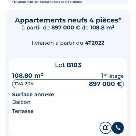
* Exemple type de logement dans ce programme
Appartements neufs 4 pièces*
à partir de
897 000 €
de
108.8 m²
livraison à partir du
4T2022
Lot
B103
108.80 m²
1
er
étage
897 000 €
TVA 20%
Surface annexe
Balcon
Terrasse
🗞
📞