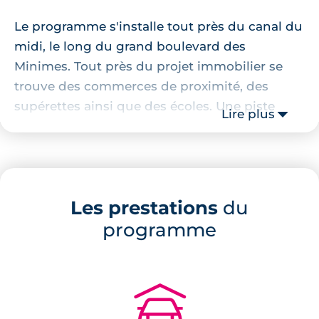
Le programme s'installe tout près du canal du
midi, le long du grand boulevard des
Minimes. Tout près du projet immobilier se
trouve des commerces de proximité, des
supérettes ainsi que des écoles. Une piste
Lire plus
cyclable est présente le long du boulevard
des Minimes et elle permet de rejoindre le
centre-ville de Toulouse en transport propres.
Autrement, la station de métro "Minimes
Les prestations
du
Claude-Nougaro" se trouve à un peu plus
programme
d'un kilomètre.
Description de la résidence
🚗
Ce programme immobilier neuf aux Minimes
se compose de 94 appartements neufs de 1 à