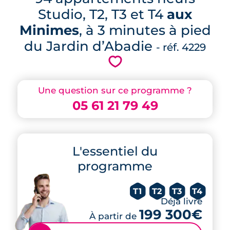
Studio, T2, T3 et T4
aux
Minimes
, à 3 minutes à pied
du Jardin d’Abadie
- réf. 4229
💗
Une question sur ce programme ?
05 61 21 79 49
L'essentiel du
programme
T1
T2
T3
T4
Déjà livré
199 300€
À partir de