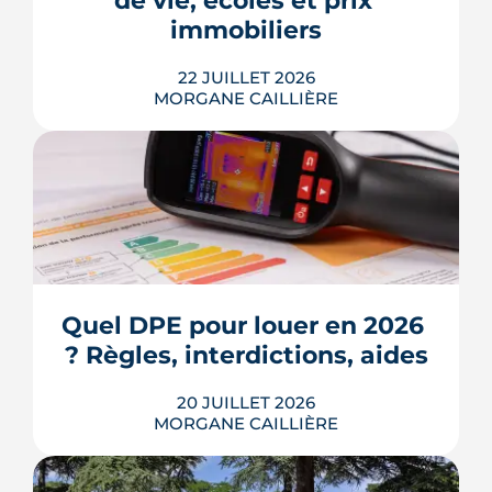
de vie, écoles et prix 
Voici les leviers concrets pour r...
immobiliers
LIRE L'ARTICLE
22 JUILLET 2026
MORGANE CAILLIÈRE
Écoles, base de loisirs, transports,
projets urbains et prix au m2 : le guide
complet pour s'installer à Tournefeuille,
3e ville de Haute-Garonne.
Quel DPE pour louer en 2026 
? Règles, interdictions, aides
LIRE L'ARTICLE
20 JUILLET 2026
MORGANE CAILLIÈRE