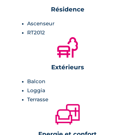
lumineuses,
Résidence
receveur de douche extra-plat,
radiateur sèche-serviette,
Ascenseur
robinet mitigeur.
RT2012
🌲
Chambre :
placards avec étagères et penderies,
Extérieurs
revêtement stratifié.
Balcon
Loggia
Terrasse
🛋
Energie et confort