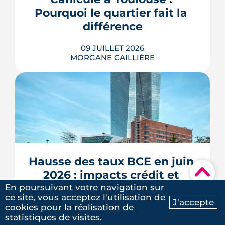
des lieux des règles, des échéances et
Pourquoi le quartier fait la 
des marges de manœuvre.
différence
LIRE L'ARTICLE
09 JUILLET 2026
MORGANE CAILLIÈRE
5
/5
Laure G.
|
le 20 Mai 2025
À l'échelle de Toulouse, la température
nocturne peut varier de plusieurs
degrés d'un secteur à l'autre lors des
fortes chaleurs : Météo-France
cartographie un îlot de chaleur
pouvant atteindre 4 °C après une
Hausse des taux BCE en juin 
journée d'été fortement ensoleillée.
▾
2026 : impacts crédit et 
Densité minérale, hauteur du bâti, v�...
épargne
En poursuivant votre navigation sur
LIRE L'ARTICLE
ce site, vous acceptez l'utilisation de
J'accepte
cookies pour la réalisation de
Ma recherche
Contactez-nous
08 JUILLET 2026
statistiques de visites.
MORGANE CAILLIÈRE