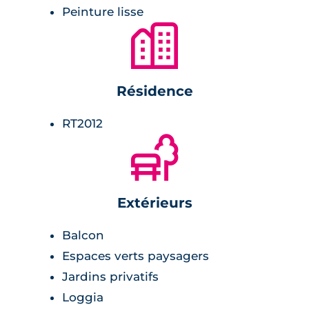
Peinture lisse
Chaque appartement est équipé de parquet
🏙
stratifié dans les chambres, de volets roulants
électriques, de peinture lisse sur les murs et
d'une cuisine aménagée et meublée pour
Résidence
votre confort.
RT2012
Enfin, une terrasse bois est également
🌲
présente pour profiter de moments de
détente ensoleillés.
Extérieurs
Balcon
Espaces verts paysagers
Jardins privatifs
Loggia