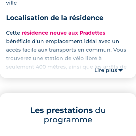
ville
Localisation de la résidence
Cette
résidence neuve aux Pradettes
bénéficie d'un emplacement idéal avec un
accès facile aux transports en commun. Vous
trouverez une station de vélo libre à
seulement 400 mètres, ainsi que les arrêts de
Lire plus
bus des lignes 18, 46 et 87 à 450 mètres de la
résidence. La station de métro Basso Combo
(ligne A) est également accessible en
seulement 10 minutes de marche.
Les prestations
du
Vous trouverez à proximité de la résidence de
programme
nombreux services, tels que le parc des
Cèdres à seulement 250 mètres, le stade des