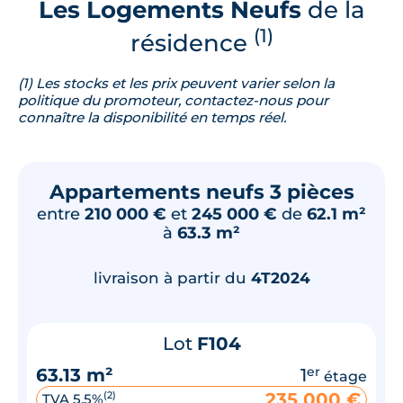
Les Logements Neufs
de la
(1)
résidence
(1) Les stocks et les prix peuvent varier selon la
politique du promoteur, contactez-nous pour
connaître la disponibilité en temps réel.
Appartements neufs 3 pièces
entre
210 000 €
et
245 000 €
de
62.1 m²
à
63.3 m²
livraison à partir du
4T2024
Lot
F104
63.13 m²
1
er
étage
235 000 €
(2)
TVA 5,5%