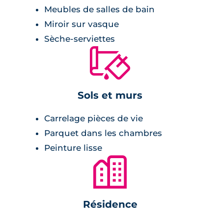
placards avec étagères et penderies,
Meubles de salles de bain
salle de bains aménagée et équipée d'un
Miroir sur vasque
meuble vasque surmonté d'un miroir et
Sèche-serviettes
🔨
bandeaux lumineux, radiateur sèche-
serviette,
larges baies vitrées,
Sols et murs
double vitrage isolant,
chauffage individuel,
Carrelage pièces de vie
volets roulants électriques,
Parquet dans les chambres
porte palière avec serrure 3 points.
Peinture lisse
🏙
Résidence