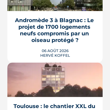
Andromède 3 à Blagnac : Le 
projet de 1700 logements 
neufs compromis par un 
oiseau protégé ?
06 AOÛT 2026
HERVÉ KOFFEL
La troisième et dernière phase de
l'écoquartier Andromède doit livrer
près de 1 700 logements à partir de
2028. La présence d'un passereau
Toulouse : le chantier XXL du 
protégé, la cisticole des joncs, contraint