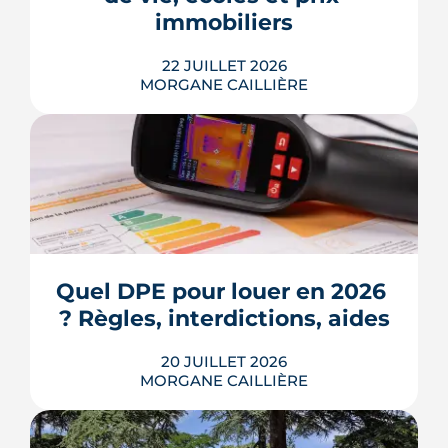
Voici les leviers concrets pour r...
immobiliers
LIRE L'ARTICLE
22 JUILLET 2026
MORGANE CAILLIÈRE
Écoles, base de loisirs, transports,
projets urbains et prix au m2 : le guide
complet pour s'installer à Tournefeuille,
3e ville de Haute-Garonne.
Quel DPE pour louer en 2026 
? Règles, interdictions, aides
LIRE L'ARTICLE
20 JUILLET 2026
MORGANE CAILLIÈRE