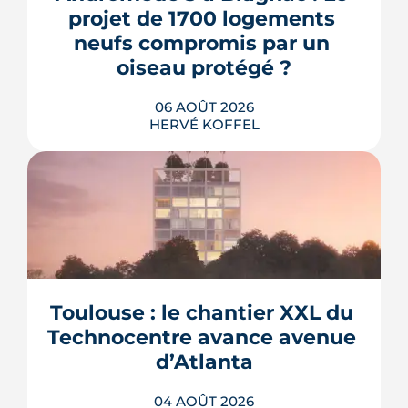
projet de 1700 logements 
neufs compromis par un 
oiseau protégé ?
06 AOÛT 2026
HERVÉ KOFFEL
La troisième et dernière phase de
l'écoquartier Andromède doit livrer
près de 1 700 logements à partir de
2028. La présence d'un passereau
Toulouse : le chantier XXL du 
protégé, la cisticole des joncs, contraint
fortement le plan d'aménagement et
Technocentre avance avenue 
repousse un calendrier déjà tendu.
d’Atlanta
LIRE L'ARTICLE
04 AOÛT 2026