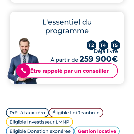
L'essentiel du
programme
T2
T4
T5
Déjà livré
259 900€
À partir de
Être rappelé par un conseiller
📞
Prêt à taux zéro
Éligible Loi Jeanbrun
Éligible Investisseur LMNP
Éligible Donation exonérée
Gestion locative