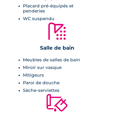
agrémentés de pergolas en bois.
Placard pré-équipés et
penderies
Les vastes pièces de vie sont habillées de
WC suspendu
parquet chêne contrecollé. Les cuisines et
🚿
salles de bains sont meublées et équipées
dans les T2. Les logements sont équipés de
système de connexion pour pilotage du
Salle de bain
chauffage, des volets roulants et du système
d’alarme.
Meubles de salles de bain
Miroir sur vasque
Mitigeurs
Paroi de douche
Sèche-serviettes
🔨