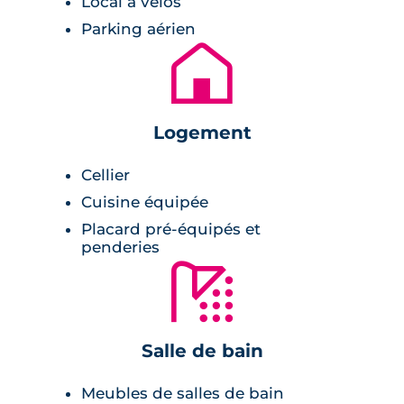
thermique RT2012, votre appartement neuf
Local à vélos
dispose des dernières normes en isolation
Parking aérien
thermique et phonique.
🏚
Logement
Cellier
Cuisine équipée
Placard pré-équipés et
penderies
🚿
Salle de bain
Meubles de salles de bain