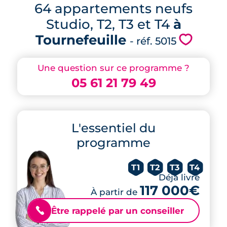
64 appartements neufs
Studio, T2, T3 et T4
à
Tournefeuille
💗
- réf. 5015
Une question sur ce programme ?
05 61 21 79 49
L'essentiel du
programme
T1
T2
T3
T4
Déjà livré
117 000€
À partir de
Être rappelé par un conseiller
📞