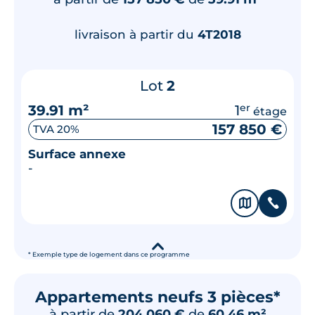
livraison à partir du
4T2018
Lot
2
39.91 m²
1
er
étage
157 850 €
TVA 20%
Surface annexe
-
🗞
📞
▾
* Exemple type de logement dans ce programme
Appartements neufs 3 pièces*
à partir de
204 060 €
de
60.46 m²