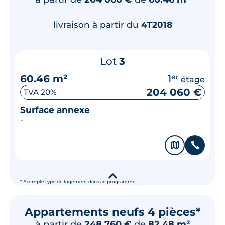
livraison à partir du
4T2018
Lot
3
60.46 m²
1
er
étage
204 060 €
TVA 20%
Surface annexe
-
🗞
📞
▾
* Exemple type de logement dans ce programme
Appartements neufs 4 pièces*
à partir de
248 760 €
de
82.48 m²