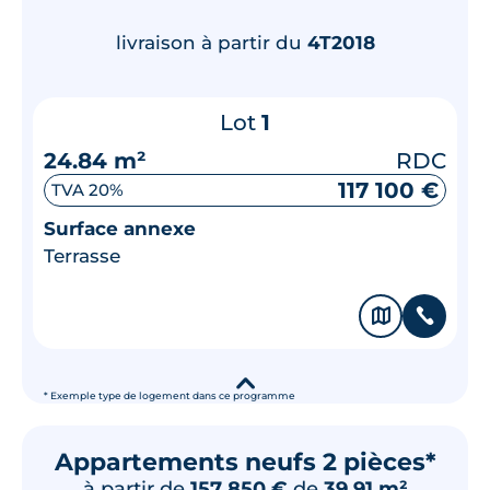
livraison à partir du
4T2018
Lot
1
24.84 m²
RDC
117 100 €
TVA 20%
Surface annexe
Terrasse
🗞
📞
▾
* Exemple type de logement dans ce programme
Appartements neufs 2 pièces*
à partir de
157 850 €
de
39.91 m²