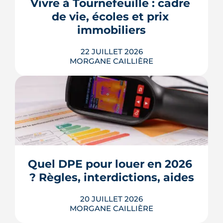
appel de fonds. Avec des taux autour
Vivre à Tournefeuille : cadre 
de 3,2 % en 2026, la note grimpe vite.
de vie, écoles et prix 
Voici les leviers concrets pour r...
immobiliers
LIRE L'ARTICLE
22 JUILLET 2026
MORGANE CAILLIÈRE
Écoles, base de loisirs, transports,
projets urbains et prix au m2 : le guide
complet pour s'installer à Tournefeuille,
3e ville de Haute-Garonne.
Quel DPE pour louer en 2026 
? Règles, interdictions, aides
LIRE L'ARTICLE
20 JUILLET 2026
MORGANE CAILLIÈRE