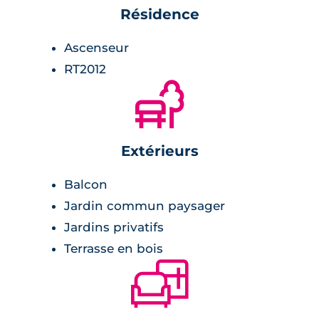
Résidence
copropriété de 76 appartements neufs,
Ascenseur
résidence au label NF Habitat,
RT2012
RT2012,
🌲
isolation thermique et phonique optimale,
parking en sous-sol sécurisé,
3 édifices,
Extérieurs
espaces verts,
architecture moderne et contemporaine.
Balcon
Jardin commun paysager
Jardins privatifs
Terrasse en bois
🛋