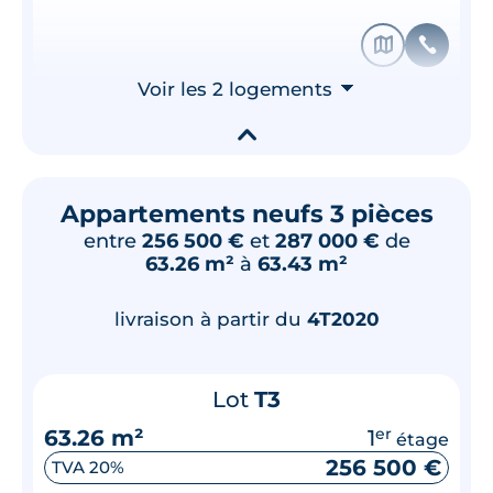
🗞
📞
Voir les 2 logements
⮟
▾
Appartements neufs 3 pièces
entre
256 500 €
et
287 000 €
de
63.26 m²
à
63.43 m²
livraison à partir du
4T2020
Lot
T3
63.26 m²
1
er
étage
256 500 €
TVA 20%