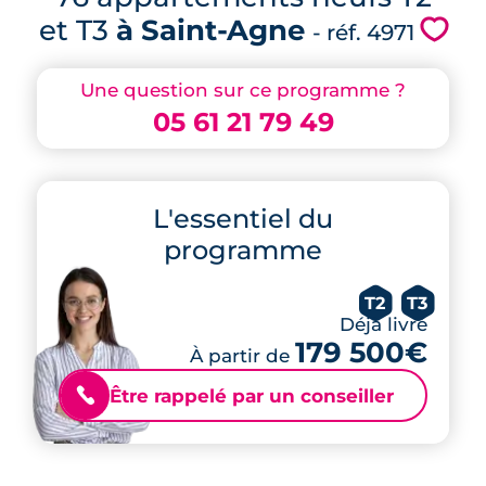
et T3
à Saint-Agne
💗
- réf. 4971
Une question sur ce programme ?
05 61 21 79 49
L'essentiel du
programme
T2
T3
Déjà livré
179 500€
À partir de
Être rappelé par un conseiller
📞