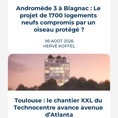
Andromède 3 à Blagnac : Le 
projet de 1700 logements 
neufs compromis par un 
oiseau protégé ?
06 AOÛT 2026
HERVÉ KOFFEL
La troisième et dernière phase de
l'écoquartier Andromède doit livrer
près de 1 700 logements à partir de
2028. La présence d'un passereau
Toulouse : le chantier XXL du 
protégé, la cisticole des joncs, contraint
fortement le plan d'aménagement et
Technocentre avance avenue 
repousse un calendrier déjà tendu.
d’Atlanta