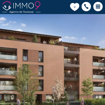
💗
0
Agence de Toulouse
<
>