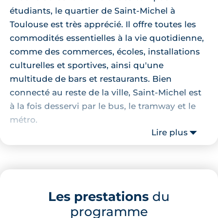
étudiants, le quartier de Saint-Michel à
Toulouse est très apprécié. Il offre toutes les
commodités essentielles à la vie quotidienne,
comme des commerces, écoles, installations
culturelles et sportives, ainsi qu'une
multitude de bars et restaurants. Bien
connecté au reste de la ville, Saint-Michel est
à la fois desservi par le bus, le tramway et le
métro.
Lire plus
Le quartier Saint-Michel dispose également
de magnifiques espaces verts pour se balader
et se détendre, tels que l'Île du Ramier, les
rives de la Garonne ou encore le Jardin des
Les prestations
du
Plantes non loin. Côté culture, Le Castelet de
programme
l’ancienne prison Saint-Michel est un lieu