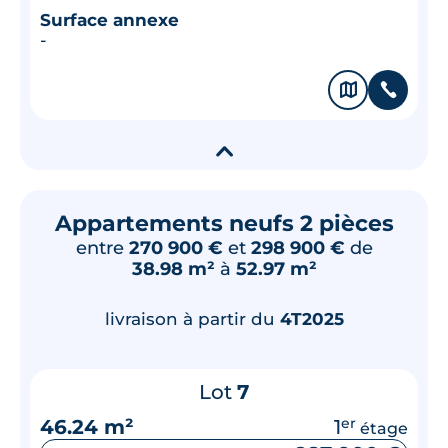
Surface annexe
-
🗞
📞
▾
Appartements neufs 2 pièces
entre
270 900 €
et
298 900 €
de
38.98 m²
à
52.97 m²
livraison à partir du
4T2025
Lot
7
46.24 m²
1
er
étage