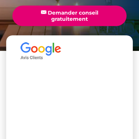
📧
Demander conseil
gratuitement