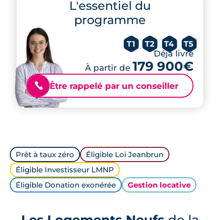
L'essentiel du
programme
T1
T2
T4
T5
Déjà livré
179 900€
À partir de
Être rappelé par un conseiller
📞
Prêt à taux zéro
Éligible Loi Jeanbrun
Éligible Investisseur LMNP
Éligible Donation exonérée
Gestion locative
Les Logements Neufs
de la