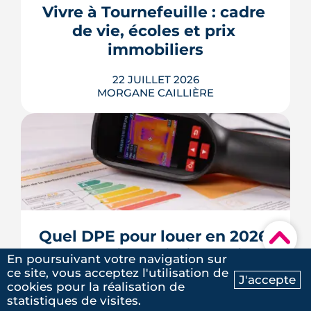
appel de fonds. Avec des taux autour
Vivre à Tournefeuille : cadre 
de 3,2 % en 2026, la note grimpe vite.
de vie, écoles et prix 
Voici les leviers concrets pour r...
immobiliers
LIRE L'ARTICLE
22 JUILLET 2026
MORGANE CAILLIÈRE
Écoles, base de loisirs, transports,
projets urbains et prix au m2 : le guide
complet pour s'installer à Tournefeuille,
3e ville de Haute-Garonne.
Quel DPE pour louer en 2026 
▾
? Règles, interdictions, aides
LIRE L'ARTICLE
En poursuivant votre navigation sur
ce site, vous acceptez l'utilisation de
J'accepte
20 JUILLET 2026
cookies pour la réalisation de
Ma recherche
Contactez-nous
MORGANE CAILLIÈRE
statistiques de visites.