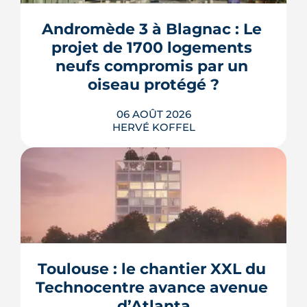
Andromède 3 à Blagnac : Le 
projet de 1700 logements 
neufs compromis par un 
oiseau protégé ?
06 AOÛT 2026
HERVÉ KOFFEL
La troisième et dernière phase de
l'écoquartier Andromède doit livrer
près de 1 700 logements à partir de
2028. La présence d'un passereau
Toulouse : le chantier XXL du 
protégé, la cisticole des joncs, contraint
fortement le plan d'aménagement et
Technocentre avance avenue 
repousse un calendrier déjà tendu.
d’Atlanta