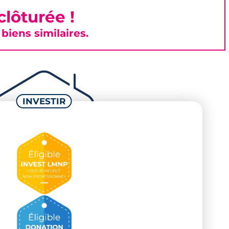
lôturée !
iens similaires.