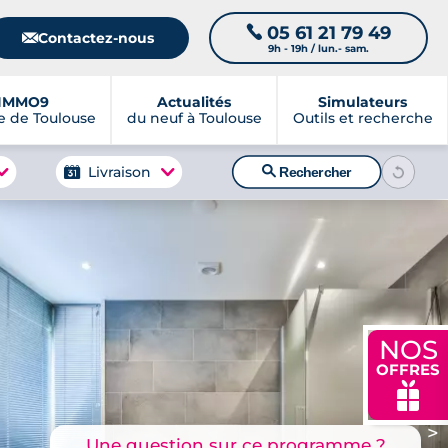
05 61 21 79 49
📞
📧
Contactez-nous
9h - 19h / lun.- sam.
IMMO9
Actualités
Simulateurs
 de Toulouse
du neuf à Toulouse
Outils et recherche
🔍
Livraison
Rechercher
NOS
OFFRES
🎁
>
Une question sur ce programme ?