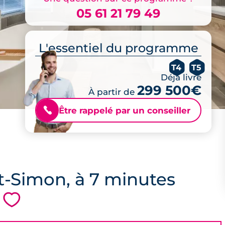
05 61 21 79 49
L'essentiel du programme
T4
T5
Déjà livré
299 500€
À partir de
Être rappelé par un conseiller
📞
nt-Simon, à 7 minutes
💗