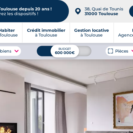
Toulouse depuis 20 ans !
38, Quai de Tounis
📍
ez les dispositifs !
31000 Toulouse
Habiter
Crédit immobilier
Gestion locative
Toulouse
à Toulouse
à Toulouse
Agence
BUDGET
 biens
Pièces
600 000€