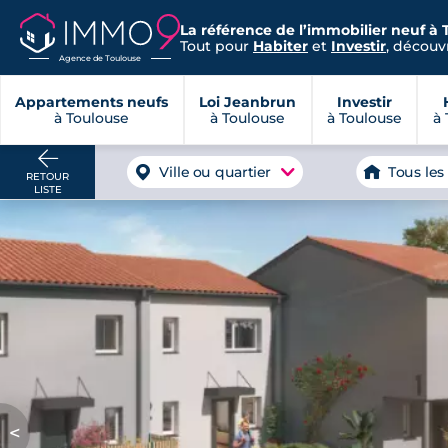
La référence de l’immobilier neuf à 
Tout pour
Habiter
et
Investir
, découvr
Agence de Toulouse
Appartements neufs
Loi Jeanbrun
Investir
à Toulouse
à Toulouse
à Toulouse
à 
Ville ou quartier
Tous les
RETOUR
LISTE
<