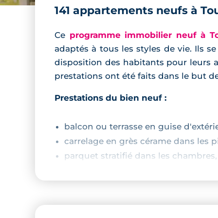
141 appartements neufs à To
Ce
programme immobilier neuf à T
adaptés à tous les styles de vie. Ils 
disposition des habitants pour leurs as
prestations ont été faits dans le but 
Prestations du bien neuf :
balcon ou terrasse en guise d'extéri
carrelage en grès cérame dans les pi
parquet stratifié dans les chambres,
cuisine équipée,
salle de bains aménagée,
chauffage au gaz,
RT2012.