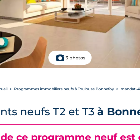
3 photos
ueil
Programmes immobiliers neufs à Toulouse Bonnefoy
mandat-4
nts neufs T2 et T3
à Bonn
 de ce programme neuf est c