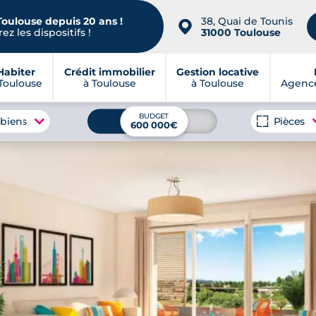
Toulouse depuis 20 ans !
38, Quai de Tounis
📍
ez les dispositifs !
31000 Toulouse
Habiter
Crédit immobilier
Gestion locative
Toulouse
à Toulouse
à Toulouse
Agence
BUDGET
 biens
Pièces
600 000€