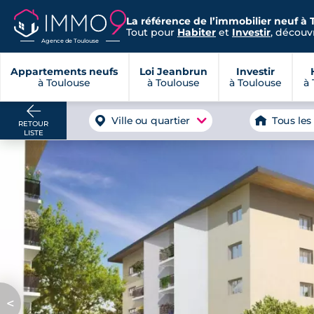
La référence de l’immobilier neuf à 
Tout pour
Habiter
et
Investir
, découvr
Agence de Toulouse
Appartements neufs
Loi Jeanbrun
Investir
à Toulouse
à Toulouse
à Toulouse
à 
Ville ou quartier
Tous les
RETOUR
LISTE
<