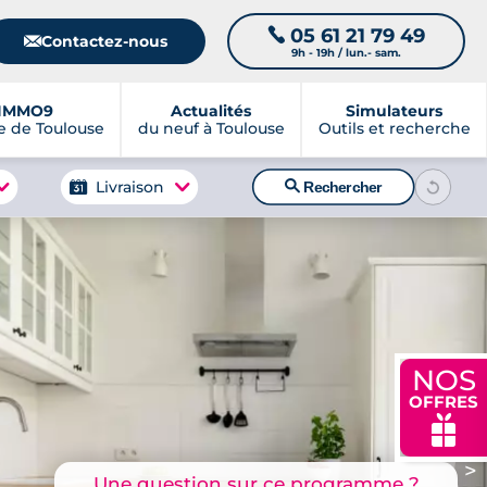
05 61 21 79 49
📞
📧
Contactez-nous
9h - 19h / lun.- sam.
IMMO9
Actualités
Simulateurs
 de Toulouse
du neuf à Toulouse
Outils et recherche
🔍
Livraison
Rechercher
NOS
OFFRES
🎁
>
Une question sur ce programme ?