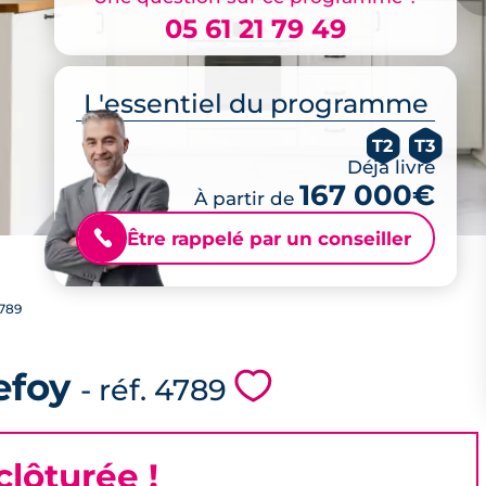
05 61 21 79 49
L'essentiel du programme
T2
T3
Déjà livré
167 000€
À partir de
Être rappelé par un conseiller
📞
789
efoy
💗
- réf. 4789
lôturée !