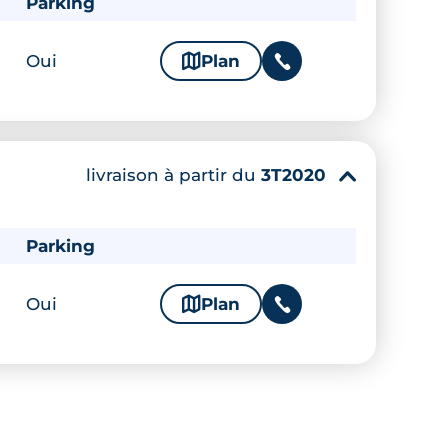
Parking
Oui
🗞
Plan
📞
livraison à partir du
3T2020
▾
Parking
Oui
🗞
Plan
📞