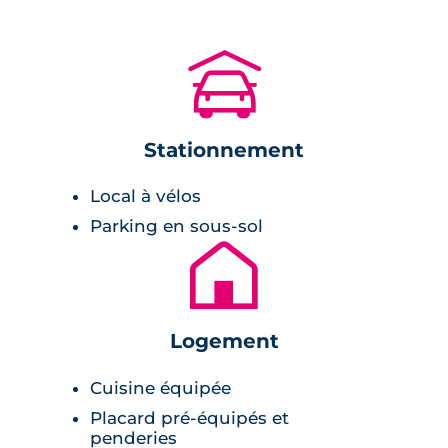
Côté sport et culture, la place du Capitole
étant joignable en moins de 10 minutes, c’est
🚗
toute l’offre culturelle d’une grande métropole
qui est au pied de chez vous .
Stationnement
Description de la résidence
Local à vélos
La résidence bénéficie de la certification
Parking en sous-sol
PrestaTerre qui met en valeur les
🏚
constructions pérennes à empreinte
écologique réduite.
Logement
L’intérieur des appartements est
personnalisable via un large choix d’options.
Cuisine équipée
Les cuisines sont équipées dans les
Placard pré-équipés et
typologies studio, 2 et 3 pièces. Les
penderies