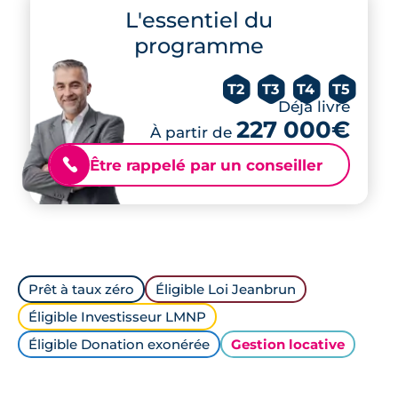
L'essentiel du
programme
T2
T3
T4
T5
Déjà livré
227 000€
À partir de
Être rappelé par un conseiller
📞
Prêt à taux zéro
Éligible Loi Jeanbrun
Éligible Investisseur LMNP
Éligible Donation exonérée
Gestion locative