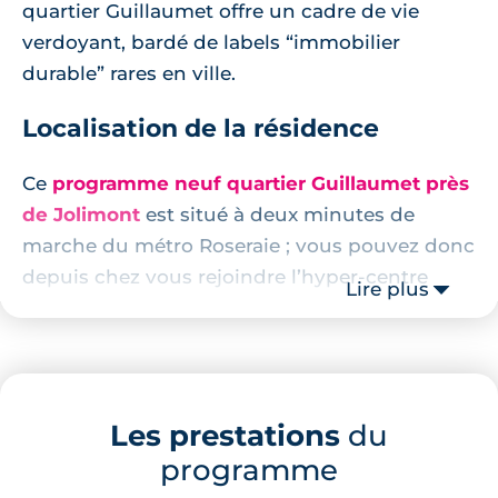
quartier Guillaumet offre un cadre de vie
verdoyant, bardé de labels “immobilier
durable” rares en ville.
Localisation de la résidence
Ce
programme neuf quartier Guillaumet près
de Jolimont
est situé à deux minutes de
marche du métro Roseraie ; vous pouvez donc
depuis chez vous rejoindre l’hyper-centre
Lire plus
toulousain en moins de 10 minutes.
La résidence est particulièrement bien située
pour qui souhaite un quotidien sans voiture.
Les commerces sont accessibles en moins de
Les prestations
du
5 minutes de marche, de même que la crèche
programme
et les établissements scolaires.