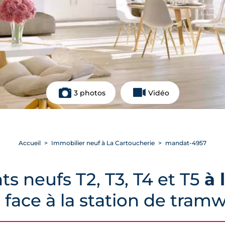
3 photos
Vidéo
Accueil
Immobilier neuf à La Cartoucherie
mandat-4957
s neufs T2, T3, T4 et T5
à 
 face à la station de tram