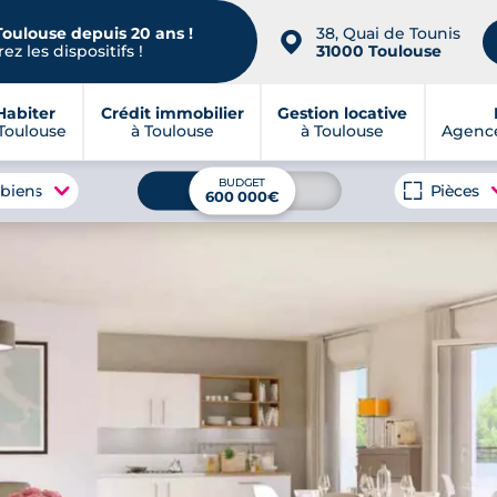
Toulouse depuis 20 ans !
38, Quai de Tounis
📍
ez les dispositifs !
31000 Toulouse
Habiter
Crédit immobilier
Gestion locative
Toulouse
à Toulouse
à Toulouse
Agence
BUDGET
 biens
Pièces
600 000€