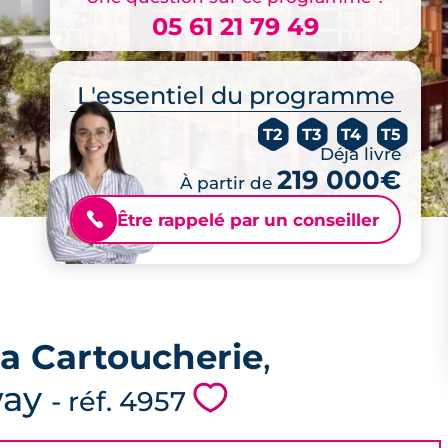
05 61 21 79 49
L'essentiel du programme
T2
T3
T4
T5
Déjà livré
219 000€
À partir de
Être rappelé par un conseiller
📞
la Cartoucherie
,
way
💗
- réf. 4957