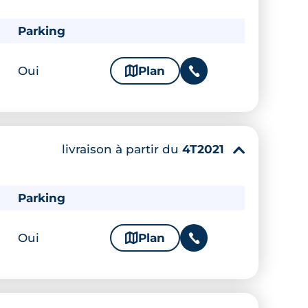
Parking
Oui
🗞
Plan
📞
livraison à partir du
4T2021
▾
Parking
Oui
🗞
Plan
📞