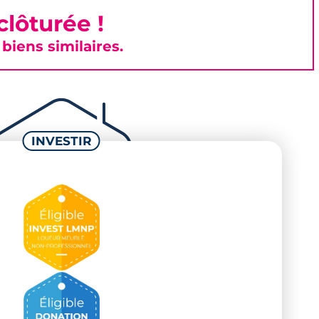
lôturée !
iens similaires.