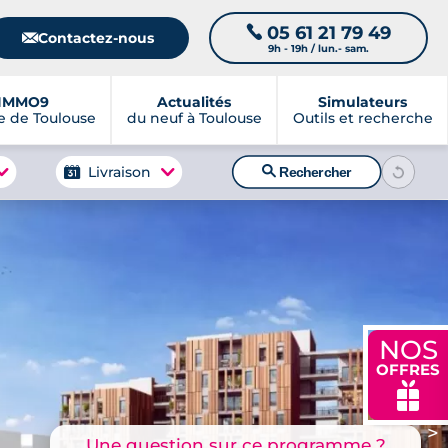
05 61 21 79 49
📞
📧
Contactez-nous
9h - 19h / lun.- sam.
IMMO9
Actualités
Simulateurs
 de Toulouse
du neuf à Toulouse
Outils et recherche
🔍
Livraison
Rechercher
NOS
OFFRES
🎁
>
Une question sur ce programme ?