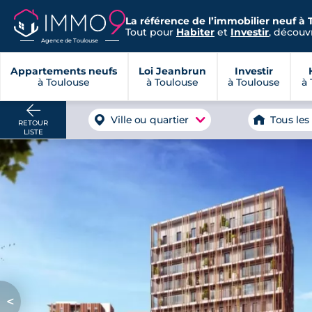
La référence de l’immobilier neuf à 
Tout pour
Habiter
et
Investir
, découvr
Agence de Toulouse
Appartements neufs
Loi Jeanbrun
Investir
à Toulouse
à Toulouse
à Toulouse
à 
Ville ou quartier
Tous les
RETOUR
LISTE
<