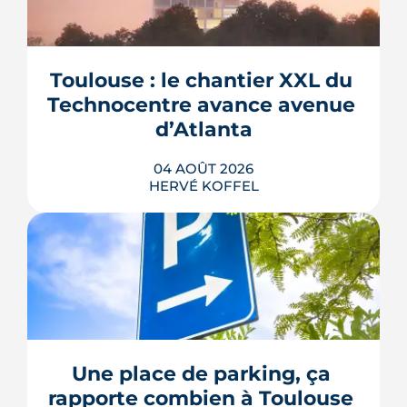
Toulouse : le chantier XXL du 
Technocentre avance avenue 
d’Atlanta
04 AOÛT 2026
HERVÉ KOFFEL
Avenue d'Atlanta, à la Roseraie, un
chantier de six hectares réorganise les
coulisses techniques de Toulouse
Métropole. Derrière les buttes de terre
visibles du périphérique se jouent un
déménagement de services, plusieurs
Une place de parking, ça 
chiffrages officiels et un bras de fer
rapporte combien à Toulouse 
environnemental.