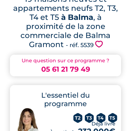
appartements neufs T2, T3,
T4 et T5
à Balma
, à
proximité de la zone
commerciale de Balma
Gramont
💗
- réf. 5539
Une question sur ce programme ?
05 61 21 79 49
L'essentiel du
programme
T2
T3
T4
T5
Déjà livré