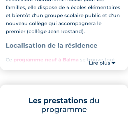
familles, elle dispose de 4 écoles élémentaires
et bientôt d'un groupe scolaire public et d'un
nouveau collège qui accompagnera le
premier (collège Jean Rostand).
Localisation de la résidence
Ce
programme neuf à Balma
se trouve tout
Lire plus
près des commerces et du bassin d'emploi
Vidailhan. À 10 minutes à pied se situe une
station de métro permettant de rejoindre
rapidement le centre-ville de Toulouse. Quant
Les prestations
du
à la rocade, elle est accessible en 5 minutes.
programme
Description de la résidence
Cette résidence se compose :