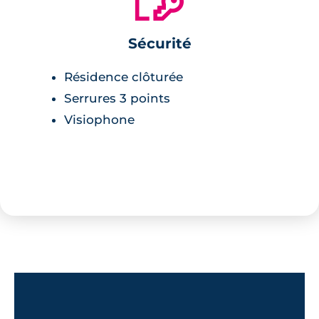
Sécurité
Habiter une forêt urbaine, tel a été le
Résidence clôturée
sens de notre démarche
Serrures 3 points
conceptuelle. Les arbres majestueux
Visiophone
ont été conservés pour que dès
l’arrivée des résidents, l’écrin végétal
magnifie le bâti. Avec un bâtiment à
taille humaine, cette résidence offre
un havre de tranquillité intime et
qualitatif, doté d’un parcours sensitif
exceptionnel préservé de l’agitation
urbaine.