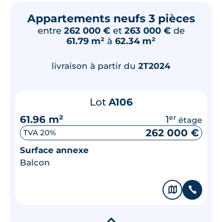
Appartements neufs 3 pièces
entre
262 000 €
et
263 000 €
de
61.79 m²
à
62.34 m²
livraison à partir du
2T2024
Lot
A106
61.96 m²
1
er
étage
262 000 €
TVA 20%
Surface annexe
Balcon
🗞
📞
▾