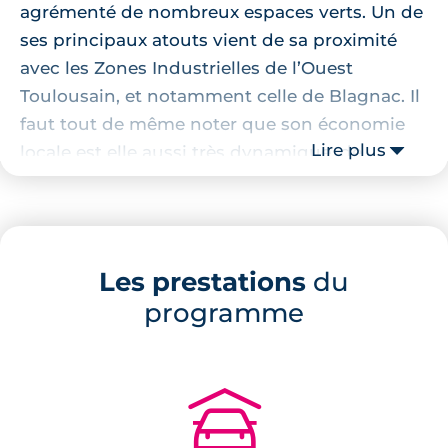
agrémenté de nombreux espaces verts. Un de
ses principaux atouts vient de sa proximité
avec les Zones Industrielles de l’Ouest
Toulousain, et notamment celle de Blagnac. Il
faut tout de même noter que son économie
Lire plus
locale est elle aussi très dynamique, de
nombreux sous-traitants d’Airbus ayant
investi la ville. Le centre de la ville regroupe
toutes les infrastructures nécessaires au
quotidien, et Colomiers dispose d’un grand
Les prestations
du
nombre de commerces en tous genres pour le
programme
plaisir de ses habitants. La ville est, en outre,
reliée à Toulouse par la “ligne C” : un TER
rejoignant la station de métro des Arènes,
🚗
qu’il est possible d’emprunter sans surcoût
avec un abonnement Tisséo.