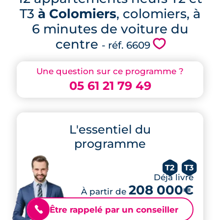
T3
à Colomiers
, colomiers, à
6 minutes de voiture du
centre
💗
- réf. 6609
Une question sur ce programme ?
05 61 21 79 49
L'essentiel du
programme
T2
T3
Déjà livré
208 000€
À partir de
Être rappelé par un conseiller
📞