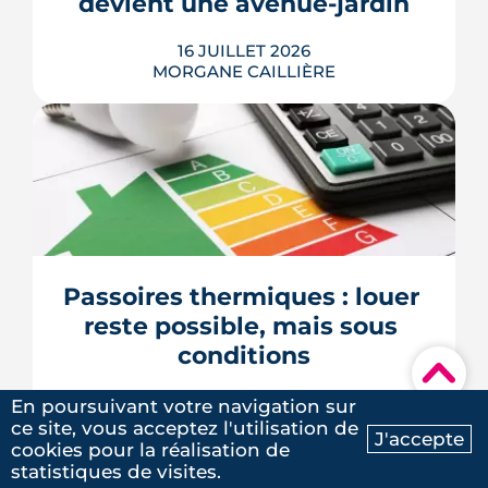
devient une avenue-jardin
LIRE L'ARTICLE
16 JUILLET 2026
MORGANE CAILLIÈRE
Une cinquantaine d'arbres, 2 600 m²
d'espaces végétalisés et une piste du
Réseau express vélo : la route d'Albi
doit devenir une avenue-jardin. Après
un an de travaux sur les réseaux, la
phase d'aménagement a démarré. Le
Passoires thermiques : louer 
chantier court jusqu'en juin 2027.
reste possible, mais sous 
LIRE L'ARTICLE
conditions
▾
13 JUILLET 2026
En poursuivant votre navigation sur
MORGANE CAILLIÈRE
ce site, vous acceptez l'utilisation de
J'accepte
cookies pour la réalisation de
Ma recherche
Contactez-nous
statistiques de visites.