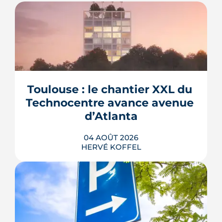
Toulouse : le chantier XXL du 
Technocentre avance avenue 
d’Atlanta
04 AOÛT 2026
HERVÉ KOFFEL
Avenue d'Atlanta, à la Roseraie, un
chantier de six hectares réorganise les
coulisses techniques de Toulouse