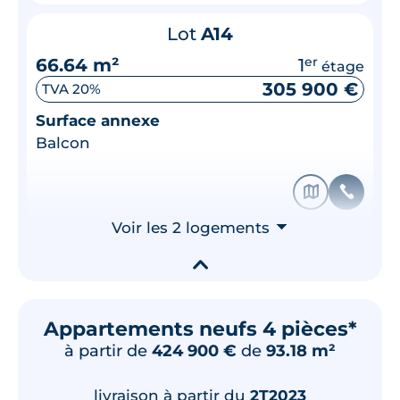
Lot
A14
66.64 m²
1
er
étage
305 900 €
TVA 20%
Surface annexe
Balcon
🗞
📞
Voir les 2 logements
⮟
▾
Appartements neufs 4 pièces*
à partir de
424 900 €
de
93.18 m²
livraison à partir du
2T2023