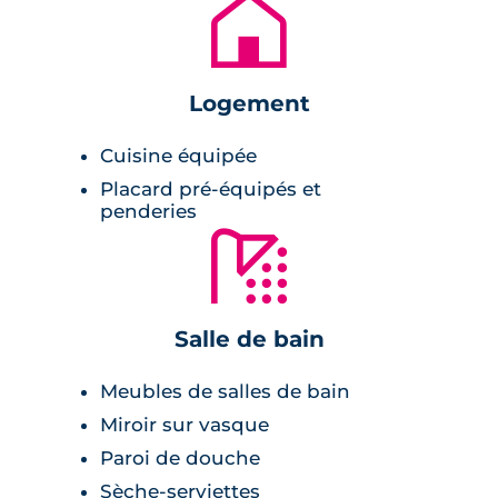
🏚
Cette résidence offre 29
appartements neufs
du 2 pièces au 4 pièces, se prolongeant par
des espaces extérieurs :
Logement
balcons
Cuisine équipée
terrasses
Placard pré-équipés et
Jardins privatifs
penderies
🚿
un parking en sous-sol est à disposition des
résidents et les bâtiments sont clôturés et
sécurisés.
Salle de bain
Les salles de bains sont aménagées et les
Meubles de salles de bain
cuisines des T2 et T3 sont équipées.
Miroir sur vasque
Paroi de douche
L'architecture de cette résidence se veut
sobre et aérée afin de respecter
Sèche-serviettes