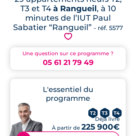
T3 et T4
à Rangueil
, à 10
minutes de l’IUT Paul
Sabatier “Rangueil”
- réf. 5577
💗
Une question sur ce programme ?
05 61 21 79 49
L'essentiel du
programme
T2
T3
T4
Déjà livré
225 900€
À partir de