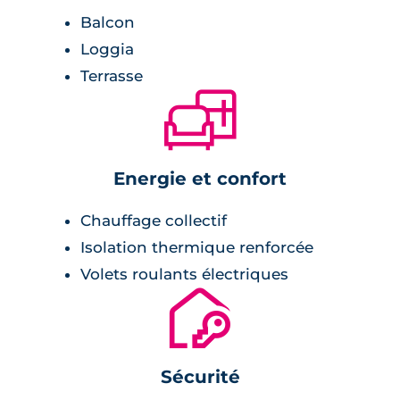
couvert. De même au niveau inférieur, un
Balcon
parking en sous-sol est proposé. Son accès
Loggia
est strictement réglementé et autorisé qu'aux
Terrasse
résidents. Par ailleurs, un vidéophone est
🛋
installé à l'entrée du complexe immobilier. Un
ascenseur dessert, également, tous les
niveaux du bâtiment.
Energie et confort
Équipement de la résidence :
Chauffage collectif
ascenseur,
Isolation thermique renforcée
parking privatif,
Volets roulants électriques
🔐
architecture moderne,
copropriété de 37 appartements neufs,
résidence close et sécurisée,
Sécurité
vidéophone à l'entrée de la résidence.