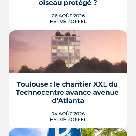
oiseau protégé ?
06 AOÛT 2026
HERVÉ KOFFEL
La troisième et dernière phase de
l'écoquartier Andromède doit livrer
près de 1 700 logements à partir de
2028. La présence d'un passereau
Toulouse : le chantier XXL du 
protégé, la cisticole des joncs, contraint
fortement le plan d'aménagement et
Technocentre avance avenue 
repousse un calendrier déjà tendu.
d’Atlanta
LIRE L'ARTICLE
04 AOÛT 2026
HERVÉ KOFFEL