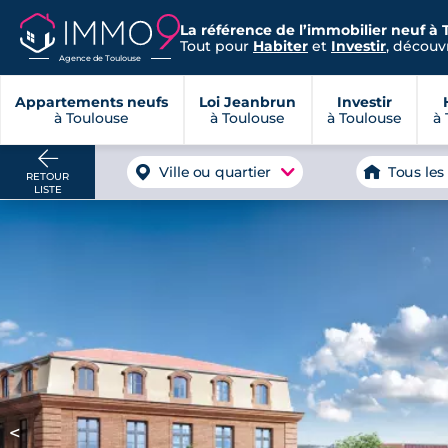
La référence de l’immobilier neuf à 
Tout pour
Habiter
et
Investir
, découvr
Agence de Toulouse
Appartements neufs
Loi Jeanbrun
Investir
à Toulouse
à Toulouse
à Toulouse
à 
Ville ou quartier
Tous les
RETOUR
LISTE
<