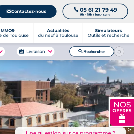
05 61 21 79 49
📞
📧
Contactez-nous
9h - 19h / lun.- sam.
IMMO9
Actualités
Simulateurs
 de Toulouse
du neuf à Toulouse
Outils et recherche
🔍
Livraison
Rechercher
NOS
OFFRES
🎁
>
Une question sur ce programme ?