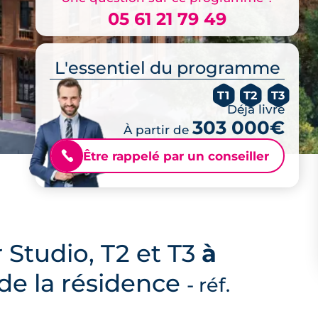
05 61 21 79 49
L'essentiel du programme
T1
T2
T3
Déjà livré
303 000€
À partir de
Être rappelé par un conseiller
📞
 Studio, T2 et T3
à
 de la résidence
- réf.