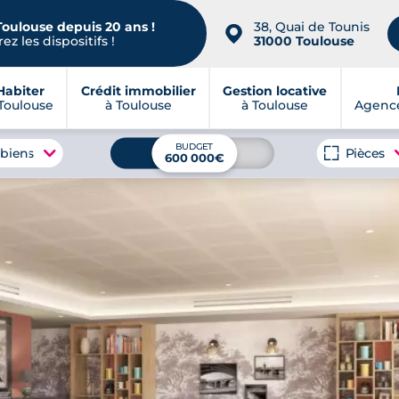
Toulouse depuis 20 ans !
38, Quai de Tounis
📍
ez les dispositifs !
31000 Toulouse
Habiter
Crédit immobilier
Gestion locative
Toulouse
à Toulouse
à Toulouse
Agence
BUDGET
 biens
Pièces
600 000€