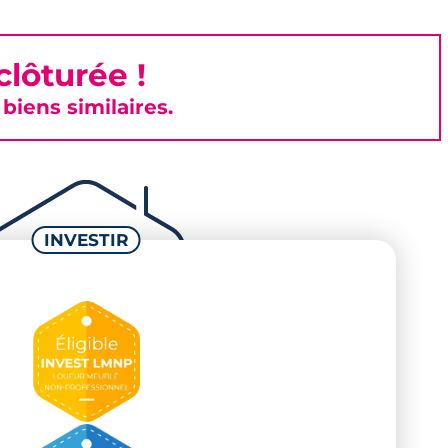
lôturée !
iens similaires.