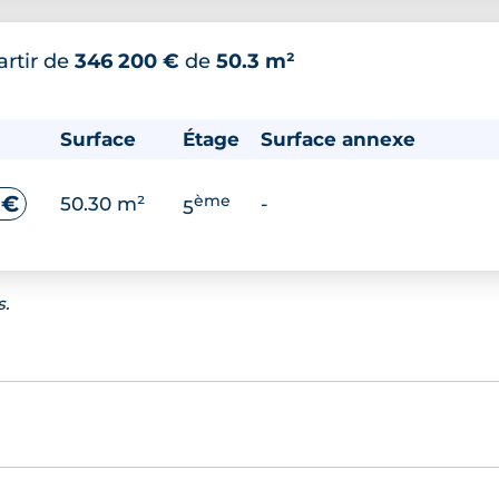
artir de
346 200 €
de
50.3 m²
Surface
Étage
Surface annexe
ème
 €
50.30 m²
-
5
s.