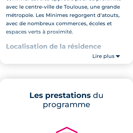
avec le centre-ville de Toulouse, une grande
métropole. Les Minimes regorgent d'atouts,
avec de nombreux commerces, écoles et
espaces verts à proximité.
Localisation de la résidence
Lire plus
Le programme est proche de nombreux
points d'intérêt. À quelques minutes à pied,
vous trouverez la station de métro Canal du
Midi, idéale pour vos déplacements
Les prestations
du
quotidiens. Pour les familles, plusieurs
programme
établissements scolaires sont à proximité,
comme le Lycée Hélène Boucher ou le Collège
Claude Nougaro. Pour vos courses, le
supermarché Carrefour Market est à