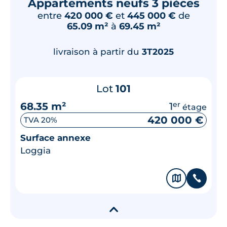
Appartements neufs 3 pièces
entre
420 000 €
et
445 000 €
de
65.09 m²
à
69.45 m²
livraison à partir du
3T2025
Lot
101
68.35 m²
1
er
étage
420 000 €
TVA 20%
Surface annexe
Loggia
🗞
📞
▾