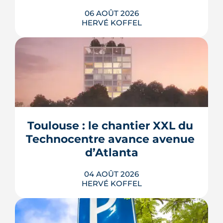
06 AOÛT 2026
HERVÉ KOFFEL
La troisième et dernière phase de
l'écoquartier Andromède doit livrer
près de 1 700 logements à partir de
2028. La présence d'un passereau
Toulouse : le chantier XXL du 
protégé, la cisticole des joncs, contraint
fortement le plan d'aménagement et
Technocentre avance avenue 
repousse un calendrier déjà tendu.
d’Atlanta
LIRE L'ARTICLE
04 AOÛT 2026
HERVÉ KOFFEL