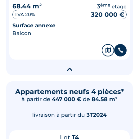
68.44 m²
3
ème
étage
320 000 €
TVA 20%
Surface annexe
Balcon
🗞
📞
▾
Appartements neufs 4 pièces*
à partir de
447 000 €
de
84.58 m²
livraison à partir du
3T2024
Lot
T4