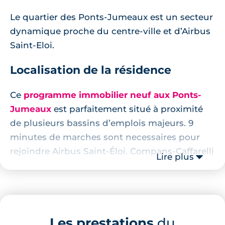
Le quartier des Ponts-Jumeaux est un secteur
dynamique proche du centre-ville et d’Airbus
Saint-Eloi.
Localisation de la résidence
Ce
programme immobilier neuf aux Ponts-
Jumeaux
est parfaitement situé à proximité
de plusieurs bassins d’emplois majeurs. 9
minutes de marches sont necessaires pour
rejoindre Airbus Saint-Éloi. Compans-Caffarelli
Lire plus
est accessible à moins de 10 minutes en vélo.
Le pôle aéronautique Toulouse-Blagnac est
joignable en 7 minutes de route. Enfin le CHU
de Purpan est lui accessible en moins de 10
Les prestations
du
minutes en voiture.