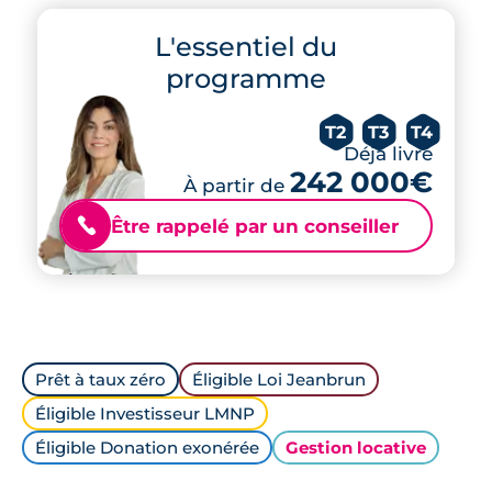
L'essentiel du
programme
T2
T3
T4
Déjà livré
242 000€
À partir de
Être rappelé par un conseiller
📞
Prêt à taux zéro
Éligible Loi Jeanbrun
Éligible Investisseur LMNP
Éligible Donation exonérée
Gestion locative