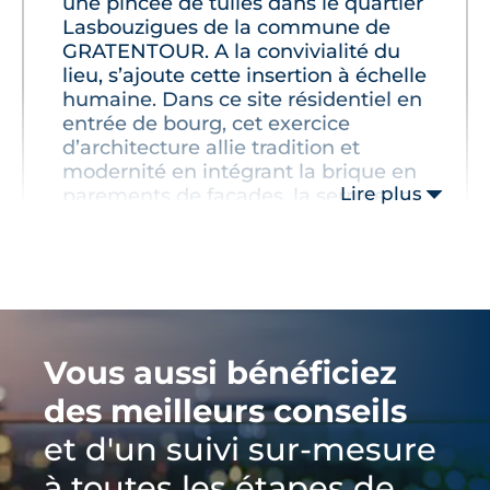
une pincée de tuiles dans le quartier
Lasbouzigues de la commune de
GRATENTOUR. A la convivialité du
lieu, s’ajoute cette insertion à échelle
humaine. Dans ce site résidentiel en
entrée de bourg, cet exercice
d’architecture allie tradition et
modernité en intégrant la brique en
Lire plus
parements de façades, la serrurerie
contemporaine des garde-corps et la
dualité des toitures."
Vous aussi bénéficiez
des meilleurs conseils
et d'un suivi sur-mesure
à toutes les étapes de