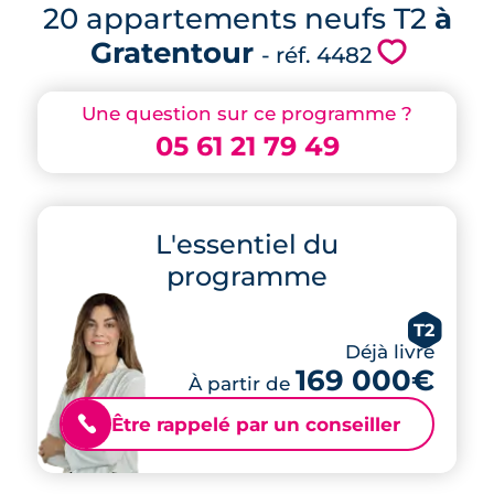
20 appartements neufs T2
à
Gratentour
💗
- réf. 4482
Une question sur ce programme ?
05 61 21 79 49
L'essentiel du
programme
T2
Déjà livré
169 000€
À partir de
Être rappelé par un conseiller
📞