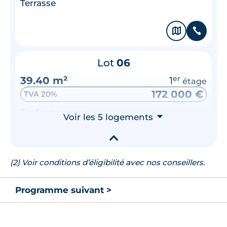
Terrasse
🗞
📞
Lot
06
39.40 m²
1
er
étage
172 000 €
TVA 20%
Surface annexe
Voir les 5 logements
⮟
Terrasse
▾
🗞
📞
(2) Voir conditions d’éligibilité avec nos conseillers.
Lot
17
Programme suivant >
39.40 m²
1
er
étage
173 000 €
TVA 20%