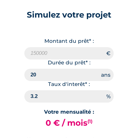
Surface annexe
Terrasse
Simulez votre projet
🗞
📞
Montant du prêt* :
Lot
12
39.40 m²
1
er
étage
Durée du prêt* :
174 000 €
TVA 20%
Surface annexe
Taux d'interêt* :
Balcon
🗞
📞
Votre mensualité :
0 € / mois
(1)