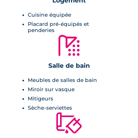
Logement
actuels en matière de confort. Les
appartements bénéficient tous de jardins
Cuisine équipée
privatifs ou de terrasses et de places de
Placard pré-équipés et
parking.
penderies
🚿
Prestations du bien neuf
Pièce de vie :
Salle de bain
cuisine aménagée,
Meubles de salles de bain
volets roulants électriques,
Miroir sur vasque
Chaudière au gaz à condensation,
Mitigeurs
terrasse ou jardin privatif.
Sèche-serviettes
🔨
Salle de bains :