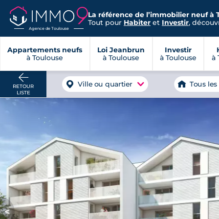
La référence de l’immobilier neuf à 
Tout pour
Habiter
et
Investir
, découvr
Agence de Toulouse
Appartements neufs
Loi Jeanbrun
Investir
à Toulouse
à Toulouse
à Toulouse
à 
Ville ou quartier
Tous les
RETOUR
LISTE
<