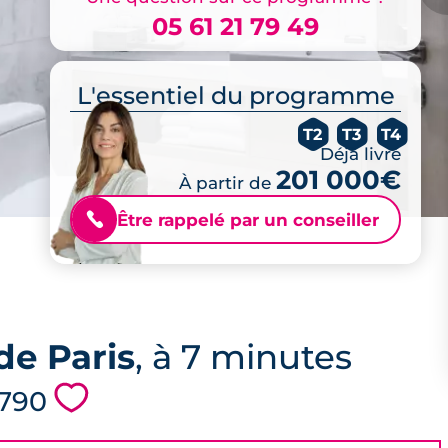
05 61 21 79 49
L'essentiel du programme
T2
T3
T4
Déjà livré
201 000€
À partir de
Être rappelé par un conseiller
📞
de Paris
, à 7 minutes
💗
3790