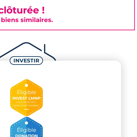
lôturée !
iens similaires.