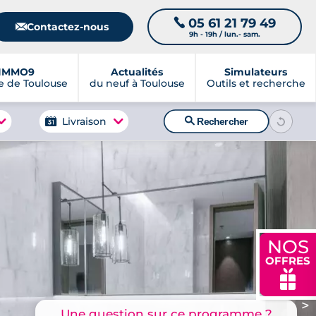
05 61 21 79 49
📞
📧
Contactez-nous
9h - 19h / lun.- sam.
IMMO9
Actualités
Simulateurs
 de Toulouse
du neuf à Toulouse
Outils et recherche
🔍
Livraison
Rechercher
NOS
OFFRES
🎁
>
Une question sur ce programme ?