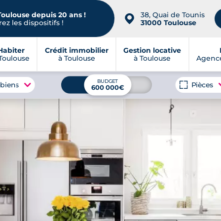
Toulouse depuis 20 ans !
38, Quai de Tounis
📍
ez les dispositifs !
31000 Toulouse
Habiter
Crédit immobilier
Gestion locative
Toulouse
à Toulouse
à Toulouse
Agence
BUDGET
 biens
Pièces
600 000€