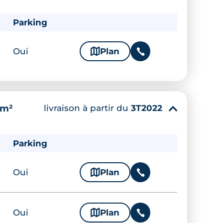
Parking
Oui
🗞
Plan
📞
livraison à partir du
3T2022
 m²
▾
Parking
Oui
🗞
Plan
📞
Oui
🗞
Plan
📞