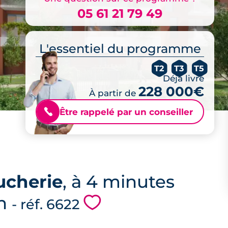
05 61 21 79 49
L'essentiel du programme
T2
T3
T5
Déjà livré
228 000€
À partir de
Être rappelé par un conseiller
📞
ucherie
, à 4 minutes
th
💗
- réf. 6622