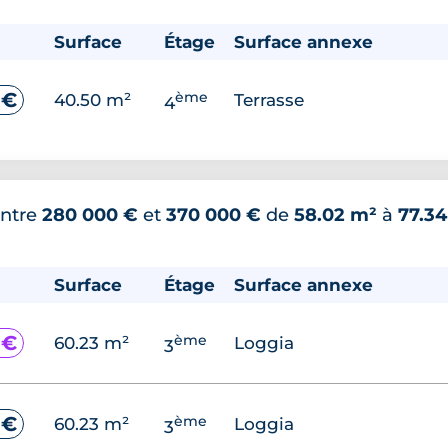
Surface
Étage
Surface annexe
ème
 €
40.50 m²
Terrasse
4
ntre
280 000 €
et
370 000 €
de
58.02 m²
à
77.3
Surface
Étage
Surface annexe
ème
 €
60.23 m²
Loggia
3
ème
 €
60.23 m²
Loggia
3