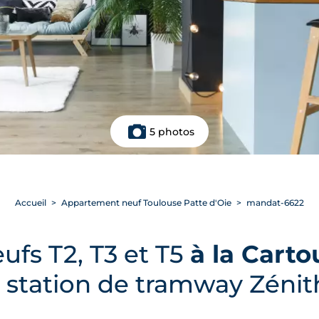
5 photos
Accueil
Appartement neuf Toulouse Patte d'Oie
mandat-6622
fs T2, T3 et T5
à la Carto
a station de tramway Zéni