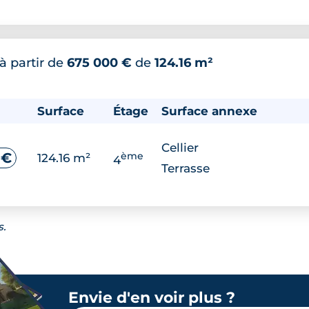
à partir de
675 000 €
de
124.16 m²
Surface
Étage
Surface annexe
Cellier
ème
 €
124.16 m²
4
Terrasse
s.
Envie d'en voir plus ?