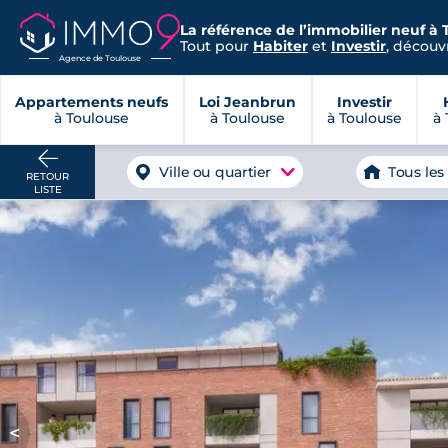
La référence de l’immobilier neuf à 
Tout pour
Habiter
et
Investir
, découvr
Agence de Toulouse
Appartements neufs
Loi Jeanbrun
Investir
à Toulouse
à Toulouse
à Toulouse
à 
Ville ou quartier
Tous les
RETOUR
LISTE
<