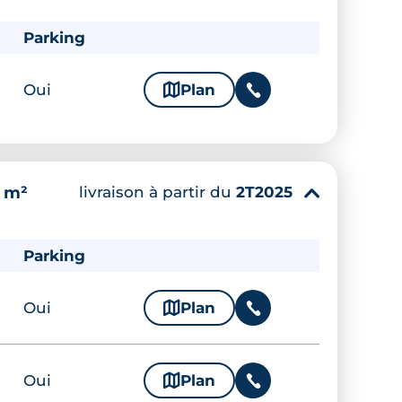
Parking
Oui
🗞
Plan
📞
livraison à partir du
2T2025
4 m²
▾
Parking
Oui
🗞
Plan
📞
Oui
🗞
Plan
📞