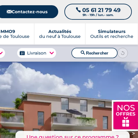
05 61 21 79 49
📞
📧
Contactez-nous
9h - 19h / lun.- sam.
IMMO9
Actualités
Simulateurs
 de Toulouse
du neuf à Toulouse
Outils et recherche
🔍
Livraison
Rechercher
NOS
OFFRES
🎁
>
Une question sur ce programme ?