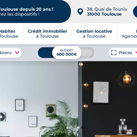
Toulouse depuis 20 ans !
38, Quai de Tounis
📍
ez les dispositifs !
31000 Toulouse
Habiter
Crédit immobilier
Gestion locative
Toulouse
à Toulouse
à Toulouse
Agence
BUDGET
 biens
Pièces
600 000€