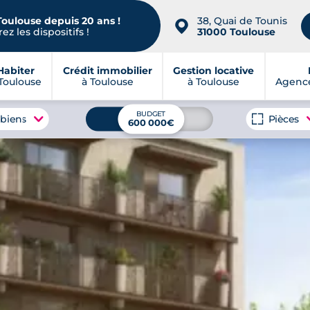
Toulouse depuis 20 ans !
38, Quai de Tounis
📍
ez les dispositifs !
31000 Toulouse
Habiter
Crédit immobilier
Gestion locative
Toulouse
à Toulouse
à Toulouse
Agence
BUDGET
 biens
Pièces
600 000€