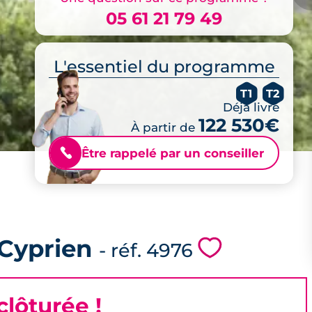
05 61 21 79 49
L'essentiel du programme
T1
T2
Déjà livré
122 530€
À partir de
Être rappelé par un conseiller
📞
 Cyprien
💗
- réf. 4976
lôturée !