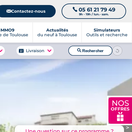
05 61 21 79 49
📞
📧
Contactez-nous
9h - 19h / lun.- sam.
IMMO9
Actualités
Simulateurs
 de Toulouse
du neuf à Toulouse
Outils et recherche
🔍
Livraison
Rechercher
NOS
OFFRES
🎁
>
Une question sur ce programme ?