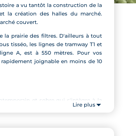
stoire a vu tantôt la construction de la
r et la création des halles du marché.
marché couvert.
la prairie des filtres. D'ailleurs à tout
s tisséo, les lignes de tramway T1 et
 ligne A, est à 550 mètres. Pour vos
0, rapidement joignable en moins de 10
ntemporain et sobre qui s'intègre à la
Lire plus
sur les allées, revêt des parements de
neufs sont tous intégrés au sein d'un
space vert calme et privatif situé à