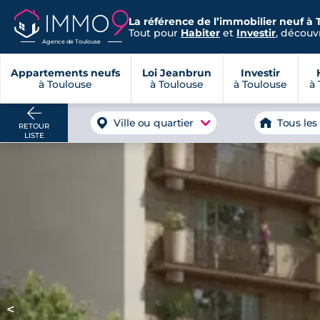
La référence de l’immobilier neuf à 
Tout pour
Habiter
et
Investir
, découvr
Agence de Toulouse
Appartements neufs
Loi Jeanbrun
Investir
à Toulouse
à Toulouse
à Toulouse
à 
Ville ou quartier
Tous les
RETOUR
LISTE
<