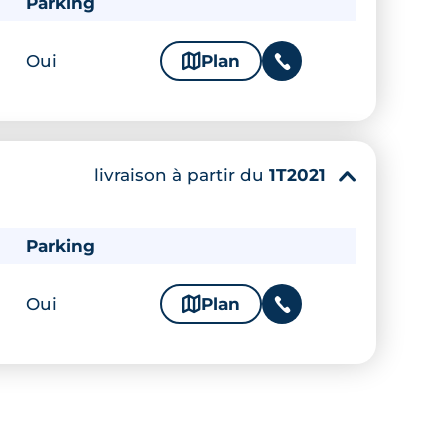
Parking
Oui
🗞
Plan
📞
livraison à partir du
1T2021
▾
Parking
Oui
🗞
Plan
📞