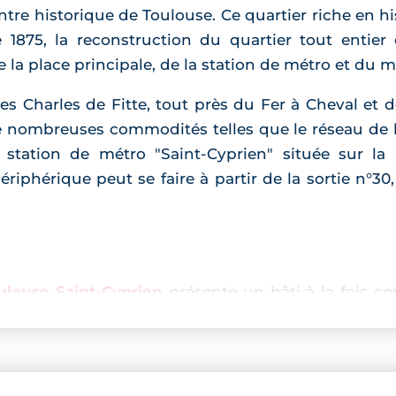
ntre historique de Toulouse. Ce quartier riche en hi
de 1875, la reconstruction du quartier tout entie
e la place principale, de la station de métro et du 
es Charles de Fitte, tout près du Fer à Cheval et de 
e nombreuses commodités telles que le réseau de bu
station de métro "Saint-Cyprien" située sur la
ériphérique peut se faire à partir de la sortie n°3
louse Saint-Cyprien
présente un bâti à la fois co
ral toulousain. L'ensemble de la façade, donnant 
balcons ou loggia. L'ensemble des 30 appartements 
ccessible depuis un porche aéré ouvrant sur un e