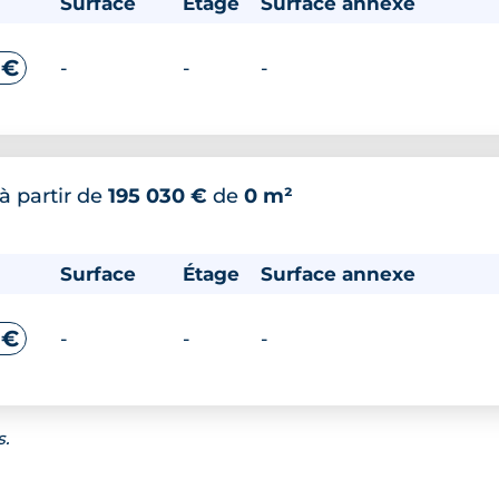
Surface
Étage
Surface annexe
 €
-
-
-
à partir de
195 030 €
de
0 m²
Surface
Étage
Surface annexe
 €
-
-
-
s.