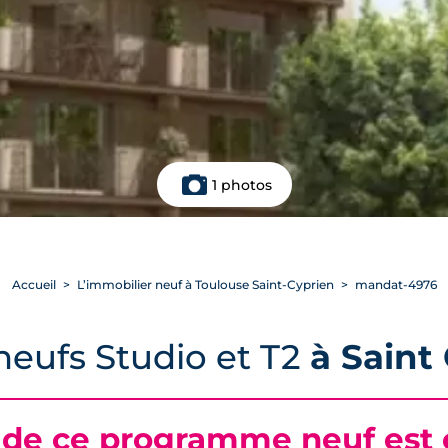
1 photos
Accueil
L’immobilier neuf à Toulouse Saint-Cyprien
mandat-4976
eufs Studio et T2
à Saint
 de ce programme neuf est c