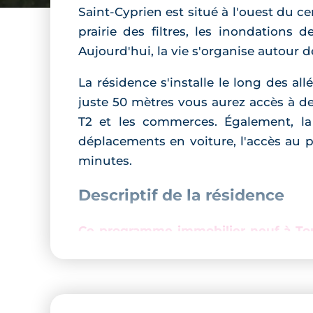
Saint-Cyprien est situé à l'ouest du ce
prairie des filtres, les inondations 
Aujourd'hui, la vie s'organise autour d
La résidence s'installe le long des allé
juste 50 mètres vous aurez accès à d
T2 et les commerces. Également, la 
déplacements en voiture, l'accès au p
minutes.
Descriptif de la résidence
Ce programme immobilier neuf à Tou
perfection dans le paysage architectu
brique et est rythmée par de larges 
seul immeuble. Les logements sont a
l'arrière de l'immeuble.